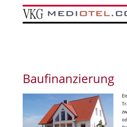
Baufinanzierung
Ei
Tr
zw
od